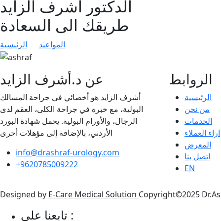
الدكتور أشرف الزايد
طريقك الى السعادة
المواعيد
الرئيسية
الروابط
عن د.أشرف الزايد
الرئيسية
أشرف الزايد هو أخصائي في جراحة المسالك
من نحن
البولية، مع خبرة في جراحة الكلى، العقم لدى
الخدمات
الرجال، والأورام البولية. يحمل شهادة البورد
اراء العملاء
الأردني، بالإضافة إلى مؤهلات أخرى
المعرض
info@drashraf-urology.com
اتصل بنا
+9620785009222
EN
Designed by
E-Care Medical Solution
Copyright©2025 Dr.Ash
تابعنا على :