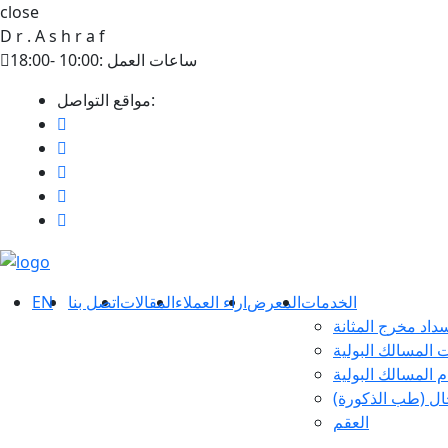
close
D
r
.
A
s
h
r
a
f
ساعات العمل :10:00 -18:00
مواقع التواصل:
الخدمات
المعرض
اراء العملاء
المقالات
اتصل بنا
EN
المسالك البولية
م المسالك البولية
ل (طب الذكورة)
العقم